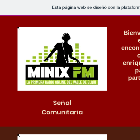
Esta página web se diseñó con la platafor
Bienv
encon
enriq
p
par
Señal
Comunitaria